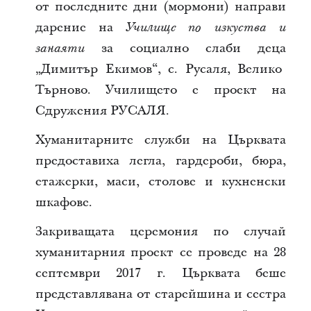
от последните дни (мормони) направи
дарение на
Училище по изкуства и
за социално слаби деца
занаяти
„Димитър Екимов“, с. Русаля, Велико
Търново. Училището е проект на
Сдружения РУСАЛЯ.
Хуманитарните служби на Църквата
предоставиха легла, гардероби, бюра,
етажерки, маси, столове и кухненски
шкафове.
Закриващата церемония по случай
хуманитарния проект се проведе на 28
септември 2017 г. Църквата беше
представлявана от старейшина и сестра