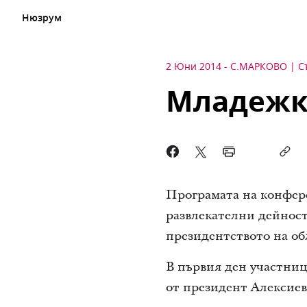
Нюзрум
2 Юни 2014
-
С.МАРКОВО
С
Младежк
Програмата на конфере
развлекателни дейност
президентството на об
В първия ден участниц
от президент Алексиев