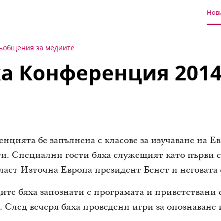
Нови
ъобщения за медиите
а Конференция 201
нцията бе запълнена с класове за изучаване на Е
и. Специални гости бяха служещият като първи с
ласт Източна Европа президент Бенет и неговата 
ите бяха запознати с програмата и приветствани 
. След вечеря бяха проведени игри за опознаване 