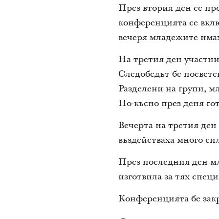
През втория ден се пр
конференцията се вклю
вечеря младежите имах
На третия ден участни
Следобедът бе посвете
Разделени на групи, м
По-късно през деня го
Вечерта на третия ден 
въздействаха много си
През последния ден мл
изготвила за тях спец
Конференцията бе закр