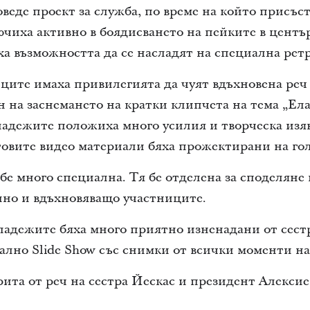
оведе проект за служба, по време на който присъс
чиха активно в боядисването на пейките в център
а възможността да се насладят на специална ретр
ците имаха привилегията да чуят вдъхновена реч 
н на заснемането на кратки клипчета на тема „Ела
ладежите положиха много усилия и творческа изяв
товите видео материали бяха прожектирани на гол
бе много специална. Тя бе отделена за споделяне 
лно и вдъхновяващо участниците.
адежите бяха много приятно изненадани от сестр
иално Slide Show със снимки от всички моменти 
ита от реч на сестра Йескас и президент Алексие