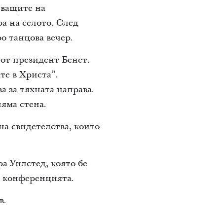
тващите на
а на селото. След
о танцова вечер.
от президент Бенет.
те в Христа”.
а за тяхната направа.
яма стена.
на свидетелства, които
а Уилстед, която бе
на конференцията.
в.