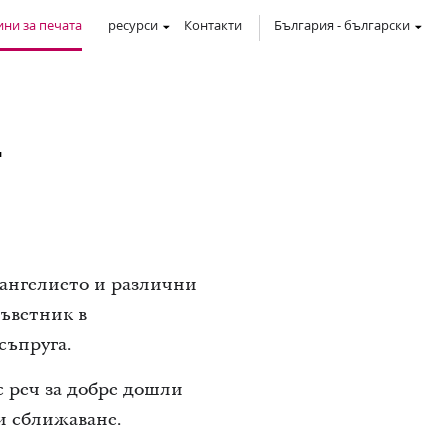
ни за печата
ресурси
Контакти
България
-
български
4
вангелието и различни
ъветник в
съпруга.
с реч за добре дошли
и сближаване.