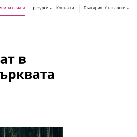
ни за печата
ресурси
Контакти
България
-
български
ат в
ърквата