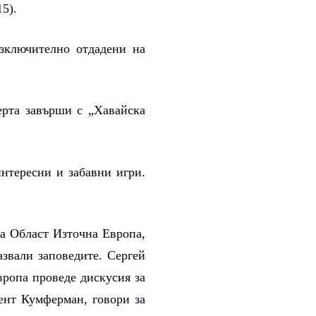
5).
изключително отдадени на
ерта завърши с „Хавайска
интересни и забавни игри.
на Област Източна Европа,
азвали заповедите. Сергей
вропа проведе дискусия за
ент Кумферман, говори за