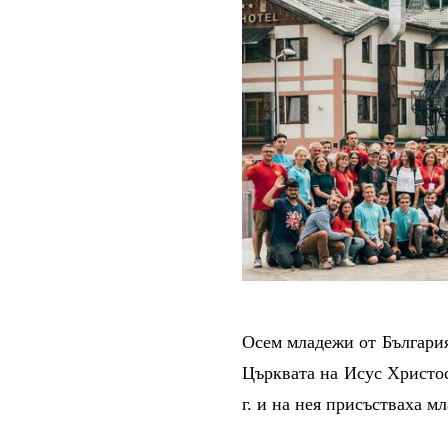
Осем младежи от България
Църквата на Исус Христос
г. и на нея присъстваха м