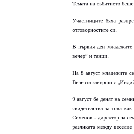
Темата на събитието беше
Участниците бяха разпре
отговорностите си.
В първия ден младежите 
вечер“ и танци.
На 8 август младежите се
Вечерта завърши с „Индий
9 август бе денят на сем
свидетелства за това как
Семенов - директор за се
разликата между веселие