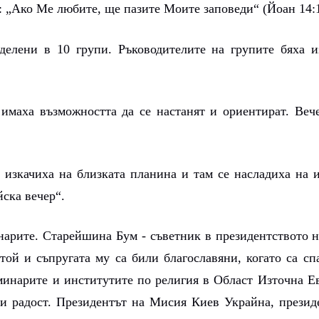
: „Ако Ме любите, ще пазите Моите заповеди“ (Йоан 14:1
делени в 10 групи. Ръководителите на групите бяха 
имаха възможността да се настанят и ориентират. Веч
 изкачиха на близката планина и там се насладиха на 
ска вечер“.
инарите. Старейшина Бум - съветник в президентството 
 той и съпругата му са били благославяни, когато са сп
минарите и институтите по религия в Област Източна Е
 и радост. Президентът на Мисия Киев Украйна, презид