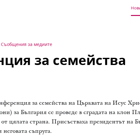
Нови
Съобщения за медиите
ция за семейства
нференция за семейства на Църквата на Исус Хрис
и) за България се проведе в сградата на клон Плов
а от цялата страна. Присъстваха президентът на 
и неговата съпруга.