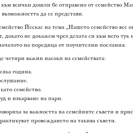
към всички дошли бе отправено от семейство Мам
 възможността да се представи.
емейство Йескас на тема „Нашето семейство все о
 докато не докажем чрез делата си към него тук н
началото на поредица от поучителни послания.
е четири важни насоки на семействата:
сяка година.
послушание.
 като семейство.
руд и изкарване на пари.
овориха за важността на семейните съвети и при
рактикуват провеждането на такива съвети.