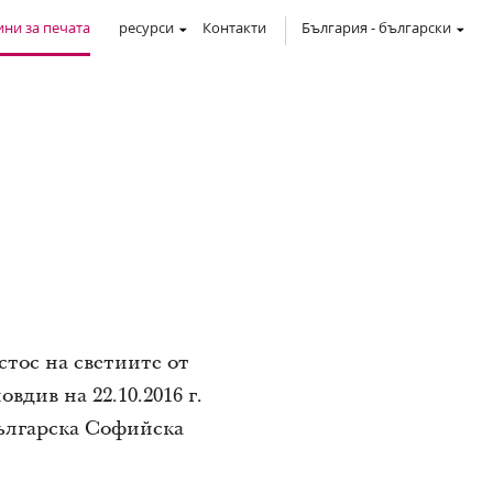
ни за печата
ресурси
Контакти
България
-
български
тос на светиите от
див на 22.10.2016 г.
Българска Софийска