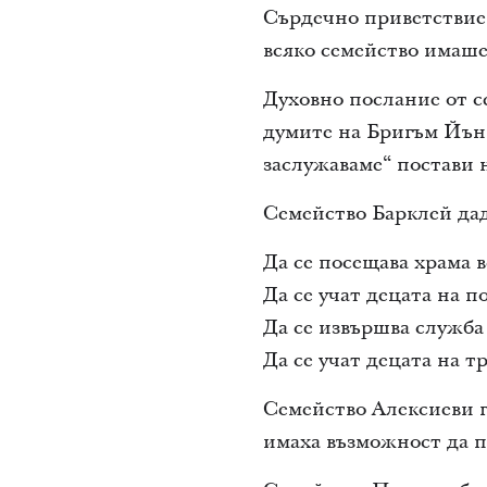
Сърдечно приветствие 
всяко семейство имаше
Духовно послание от с
думите на Бригъм Йънг,
заслужаваме“ постави 
Семейство Барклей дад
Да се посещава храма в
Да се учат децата на 
Да се извършва служба
Да се учат децата на т
Семейство Алексиеви г
имаха възможност да п