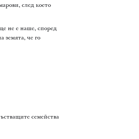
арови, след което
ще не е наше, според
а земята, че го
състващите семейства