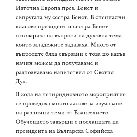
Източна Европа през. Бенет и
съпругата му сестра Бенет. В специални
класове президент и сестра Бенет
отговаряха на въпроси на духовна тема,
които младежите задаваха. Много от
въпросите бяха свързани с това по какъв
начин можем да получаваме и
разпознаваме напътствия от Светия
Дух.
В хода на четиридневното мероприятие
се проведоха много часове за изучаване
на различни теми от Евангелието.
Обучението завърши с посланията на
президента на Българска Софийска