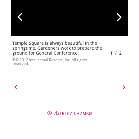
Temple Square is always beautiful in the
springtime. Gardeners work to prepare the
ground for General Conference.
1
/
2
© 2012 Intellectual Reserve, Inc. All rights
reserved.
Изтегли снимки