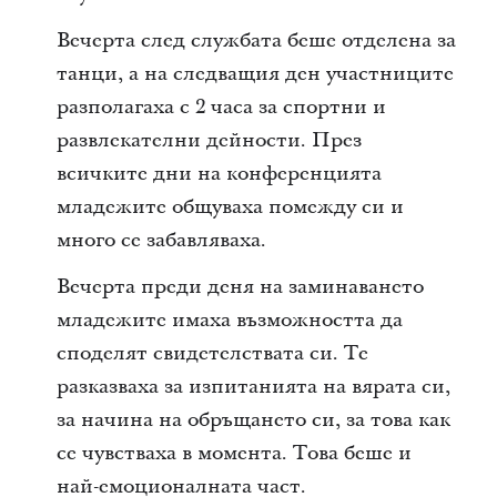
Вечерта след службата беше отделена за
танци, а на следващия ден участниците
разполагаха с 2 часа за спортни и
развлекателни дейности. През
всичките дни на конференцията
младежите общуваха помежду си и
много се забавляваха.
Вечерта преди деня на заминаването
младежите имаха възможността да
споделят свидетелствата си. Те
разказваха за изпитанията на вярата си,
за начина на обръщането си, за това как
се чувстваха в момента. Това беше и
най-емоционалната част.