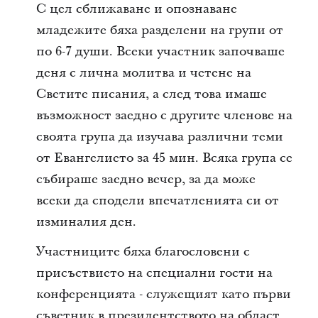
C цел сближаване и опознаване
младежите бяха разделени на групи от
по 6-7 души. Всеки участник започваше
деня с лична молитва и четене на
Светите писания, а след това имаше
възможност заедно с другите членове на
своята група да изучава различни теми
от Евангелието за 45 мин. Всяка група се
събираше заедно вечер, за да може
всеки да сподели впечатленията си от
изминалия ден.
Участниците бяха благословени с
присъствието на специални гости на
конференцията - служещият като първи
съветник в президентството на област