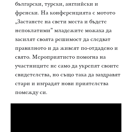
български, турски, английски и
френски. На конференцията с мотото
„Застанете на свети места и бъдете
непоклатими” младежите можаха да
засилят своята решимост да следват
правилното и да живеят по-отдадено и
свято. Мероприятието помогна на
участниците не само да укрепят своите
свидетелства, но също така да заздравят
стари и изградят нови приятелства
помежду си.