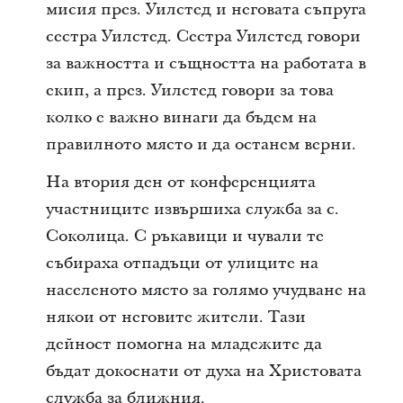
мисия през. Уилстед и неговата съпруга
сестра Уилстед. Сестра Уилстед говори
за важността и същността на работата в
екип, а през. Уилстед говори за това
колко е важно винаги да бъдем на
правилното място и да останем верни.
На втория ден от конференцията
участниците извършиха служба за с.
Соколица. С ръкавици и чували те
събираха отпадъци от улиците на
населеното място за голямо учудване на
някои от неговите жители. Тази
дейност помогна на младежите да
бъдат докоснати от духа на Христовата
служба за ближния.