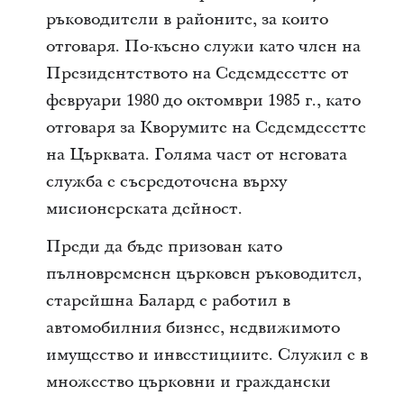
ръководители в районите, за които
отговаря. По-късно служи като член на
Президентството на Седемдесетте от
февруари 1980 до октомври 1985 г., като
отговаря за Кворумите на Седемдесетте
на Църквата. Голяма част от неговата
служба е съсредоточена върху
мисионерската дейност.
Преди да бъде призован като
пълновременен църковен ръководител,
старейшна Балард е работил в
автомобилния бизнес, недвижимото
имущество и инвестициите. Служил е в
множество църковни и граждански