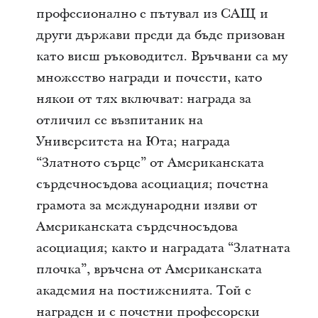
професионално е пътувал из САЩ и
други държави преди да бъде призован
като висш ръководител. Връчвани са му
множество награди и почести, като
някои от тях включват: награда за
отличил се възпитаник на
Университета на Юта; награда
“Златното сърце” от Американската
сърдечносъдова асоциация; почетна
грамота за международни изяви от
Американската сърдечносъдова
асоциация; както и наградата “Златната
плочка”, връчена от Американската
академия на постиженията. Той е
награден и с почетни професорски