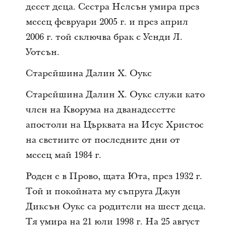
десет деца. Сестра Нелсън умира през
месец февруари 2005 г. и през април
2006 г. той сключва брак с Уенди Л.
Уотсън.
Старейшина Далин Х. Оукс
Старейшина Далин Х. Оукс служи като
член на Кворума на дванадесетте
апостоли на Църквата на Исус Христос
на светиите от последните дни от
месец май 1984 г.
Роден е в Прово, щата Юта, през 1932 г.
Той и покойната му съпруга Джун
Диксън Оукс са родители на шест деца.
Тя умира на 21 юли 1998 г. На 25 август