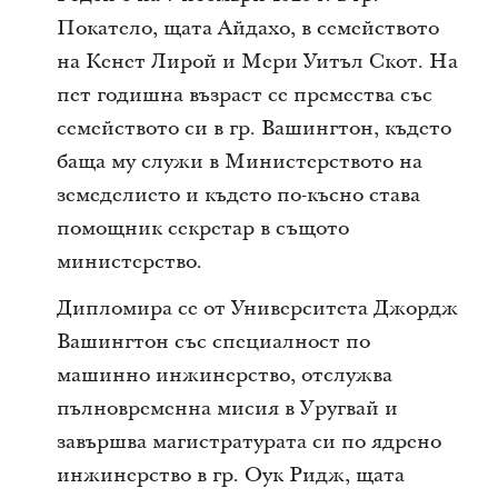
Покатело, щата Айдахо, в семейството
на Кенет Лирой и Мери Уитъл Скот. На
пет годишна възраст се премества със
семейството си в гр. Вашингтон, където
баща му служи в Министерството на
земеделието и където по-късно става
помощник секретар в същото
министерство.
Дипломира се от Университета Джордж
Вашингтон със специалност по
машинно инжинерство, отслужва
пълновременна мисия в Уругвай и
завършва магистратурата си по ядрено
инжинерство в гр. Оук Ридж, щата