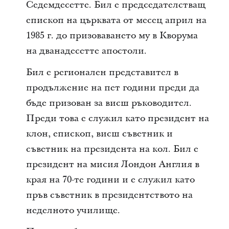
Седемдесетте. Бил е председателстващ
епископ на църквата от месец април на
1985 г. до призоваването му в Кворума
на дванадесетте апостоли.
Бил е регионален представител в
продължение на пет години преди да
бъде призован за висш ръководител.
Преди това е служил като президент на
клон, епископ, висш съветник и
съветник на президента на кол. Бил е
президент на мисия Лондон Англия в
края на 70-те години и е служил като
пръв съветник в президентството на
неделното училище.