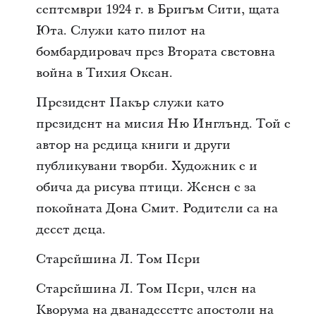
септември 1924 г. в Бригъм Сити, щата
Юта. Служи като пилот на
бомбардировач през Втората световна
война в Тихия Океан.
Президент Пакър служи като
президент на мисия Ню Инглънд. Той е
автор на редица книги и други
публикувани творби. Художник е и
обича да рисува птици. Женен е за
покойната Дона Смит. Родители са на
десет деца.
Старейшина Л. Том Пери
Старейшина Л. Том Пери, член на
Кворума на дванадесетте апостоли на