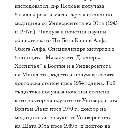
изследовател, д-р Нелсън получава
бакалавърска и магистърска степен по
медицина от Университета на Юта (1945
и 1947г.). Членува в почетни научни
общества като Пи Бета Капа и Алфа
Омега Алфа. Специализира хирургия в
болницата „Масачузетс Дженеръл
Хоспитъл” в Бостън и в Университета
на Минесота, където и получава своята
докторска степен през 1954 година. Той
също така получава почетни степени
като доктор на науките от Университета
Бригъм Йънг през 1970 г., доктор на
медицинските науки от Университета
на Щата Юта през 1989 г. и доктор на