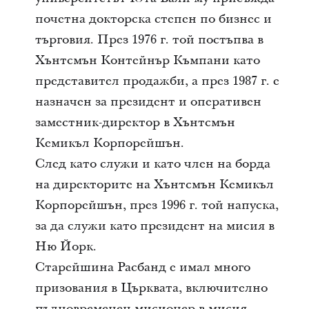
почетна докторска степен по бизнес и
търговия. През 1976 г. той постъпва в
Хънтсмън Контейнър Къмпани като
представител продажби, а през 1987 г. е
назначен за президент и оперативен
заместник-директор в Хънтсмън
Кемикъл Корпорейшън.
След като служи и като член на борда
на директорите на Хънтсмън Кемикъл
Корпорейшън, през 1996 г. той напуска,
за да служи като президент на мисия в
Ню Йорк.
Старейшина Расбанд е имал много
призования в Църквата, включително
пълновременен мисионер в мисия