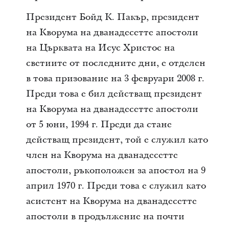
Президент Бойд К. Пакър, президент
на Кворума на дванадесетте апостоли
на Църквата на Исус Христос на
светиите от последните дни, е отделен
в това призование на 3 февруари 2008 г.
Преди това е бил действащ президент
на Кворума на дванадесетте апостоли
от 5 юни, 1994 г. Преди да стане
действащ президент, той е служил като
член на Кворума на дванадесетте
апостоли, ръкоположен за апостол на 9
април 1970 г. Преди това е служил като
асистент на Кворума на дванадесетте
апостоли в продължение на почти