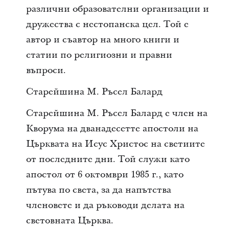
различни образователни организации и
дружества с нестопанска цел. Той е
автор и съавтор на много книги и
статии по религиозни и правни
въпроси.
Старейшина М. Ръсел Балард
Старейшина М. Ръсел Балард е член на
Кворума на дванадесетте апостоли на
Църквата на Исус Христос на светиите
от последните дни. Той служи като
апостол от 6 октомври 1985 г., като
пътува по света, за да напътства
членовете и да ръководи делата на
световната Църква.