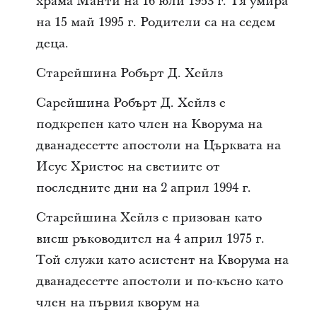
храма Манти на 16 юли 1953 г. Тя умира
на 15 май 1995 г. Родители са на седем
деца.
Старейшина Робърт Д. Хейлз
Сарейшина Робърт Д. Хейлз е
подкрепен като член на Кворума на
дванадесетте апостоли на Църквата на
Исус Христос на светиите от
последните дни на 2 април 1994 г.
Старейшина Хейлз е призован като
висш ръководител на 4 април 1975 г.
Той служи като асистент на Кворума на
дванадесетте апостоли и по-късно като
член на първия кворум на