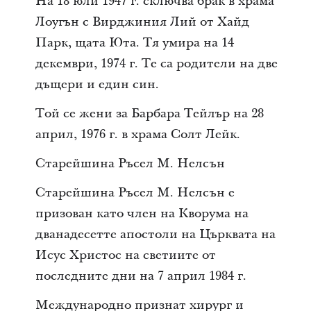
На 18 юли 1947 г. сключва брак в храма
Лоугън с Вирджиния Лий от Хайд
Парк, щата Юта. Тя умира на 14
декември, 1974 г. Те са родители на две
дъщери и един син.
Той се жени за Барбара Тейлър на 28
април, 1976 г. в храма Солт Лейк.
Старейшина Ръсел М. Нелсън
Старейшина Ръсел М. Нелсън е
призован като член на Кворума на
дванадесетте апостоли на Църквата на
Исус Христос на светиите от
последните дни на 7 април 1984 г.
Международно признат хирург и