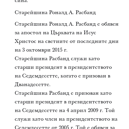
сина.
Старейшина Роналд А. Расбанд
Старейшина Роналд А. Расбанд е обявен
за апостол на Църквата на Исус
Христос на светиите от последните дни
на 3 октомври 2015 г.
Старейшина Расбанд служи като
старши президент в президентството
на Седемдесетте, когато е призован в
Дванадесетте.
Старейшина Расбанд е призован като
старши президент в президентството
на Седемдесетте на 4 април 2009 г. Той
служи като член на президентството на
Седемдесетте от 2005 г. Той е обявен за