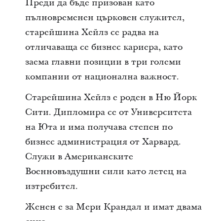
Преди да бъде призован като
пълновременен църковен служител,
старейшина Хейлз се радва на
отличаваща се бизнес кариера, като
заема главни позиции в три големи
компании от национална важност.
Старейшина Хейлз е роден в Ню Йорк
Сити. Дипломира се от Университета
на Юта и има получава степен по
бизнес администрация от Харвард.
Служи в Американските
Военновъздушни сили като летец на
изтребител.
Женен е за Мери Крандал и имат двама