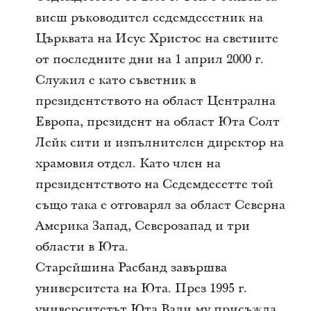
висш ръководител седемдесетник на
Църквата на Исус Христос на светиите
от последните дни на 1 април 2000 г.
Служил е като съветник в
президентството на област Централна
Европа, президент на област Юта Солт
Лейк сити и изпълнителен директор на
храмовия отдел. Като член на
президентството на Седемдесетте той
също така е отговарял за област Северна
Америка Запад, Северозапад и три
области в Юта.
Старейшина Расбанд завършва
университета на Юта. През 1995 г.
университетът Юта Вали му присъжда