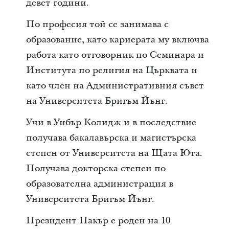
девет години.
По професия той се занимава с
образование, като кариерата му включва
работа като отговорник по Семинара и
Института по религия на Църквата и
като член на Административния съвет
на Университета Бригъм Йънг.
Учи в Уибър Колидж и в последствие
получава бакалавърска и магистърска
степен от Университета на Щата Юта.
Получава докторска степен по
образователна администрация в
Университета Бригъм Йънг.
Президент Пакър е роден на 10