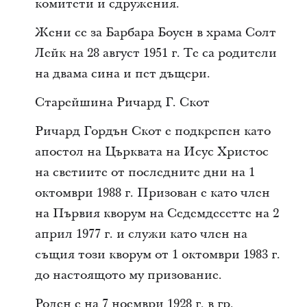
комитети и сдружения.
Жени се за Барбара Боуен в храма Солт
Лейк на 28 август 1951 г. Те са родители
на двама сина и пет дъщери.
Старейшина Ричард Г. Скот
Ричард Гордън Скот е подкрепен като
апостол на Църквата на Исус Христос
на светиите от последните дни на 1
октомври 1988 г. Призован е като член
на Първия кворум на Седемдесетте на 2
април 1977 г. и служи като член на
същия този кворум от 1 октомври 1983 г.
до настоящото му призование.
Роден е на 7 ноември 1928 г. в гр.