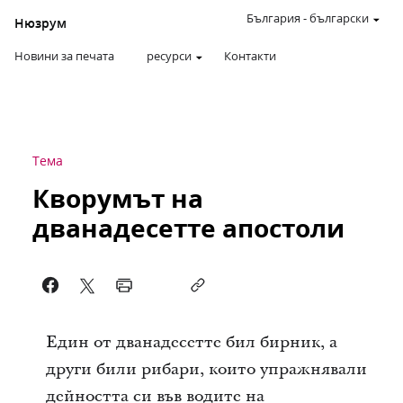
България
-
български
Нюзрум
Новини за печата
ресурси
Контакти
Тема
Кворумът на
дванадесетте апостоли
Един от дванадесетте бил бирник, а
други били рибари, които упражнявали
дейността си във водите на