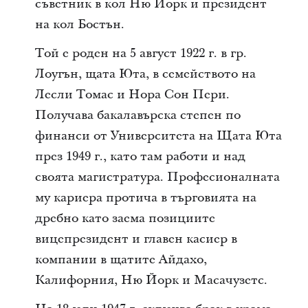
съветник в кол Ню Йорк и президент
на кол Бостън.
Той е роден на 5 август 1922 г. в гр.
Лоугън, щата Юта, в семейството на
Лесли Томас и Нора Сон Пери.
Получава бакалавърска степен по
финанси от Университета на Щата Юта
през 1949 г., като там работи и над
своята магистратура. Професионалната
му кариера протича в търговията на
дребно като заема позициите
вицепрезидент и главен касиер в
компании в щатите Айдахо,
Калифорния, Ню Йорк и Масачузетс.