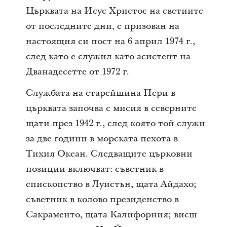
Църквата на Исус Христос на светиите
от последните дни, е призован на
настоящия си пост на 6 април 1974 г.,
след като е служил като асистент на
Дванадесетте от 1972 г.
Службата на старейшина Пери в
църквата започва с мисия в северните
щати през 1942 г., след която той служи
за две години в морската пехота в
Тихия Океан. Следващите църковни
позиции включват: съветник в
епископство в Луистън, щата Айдахо;
съветник в колово президенство в
Сакраменто, щата Калифорния; висш