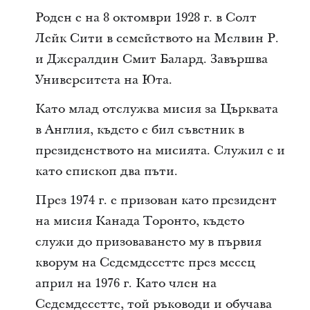
Роден е на 8 октомври 1928 г. в Солт
Лейк Сити в семейството на Мелвин Р.
и Джералдин Смит Балард. Завършва
Университета на Юта.
Като млад отслужва мисия за Църквата
в Англия, където е бил съветник в
президенството на мисията. Служил е и
като епископ два пъти.
През 1974 г. е призован като президент
на мисия Канада Торонто, където
служи до призоваването му в първия
кворум на Седемдесетте през месец
април на 1976 г. Като член на
Седемдесетте, той ръководи и обучава