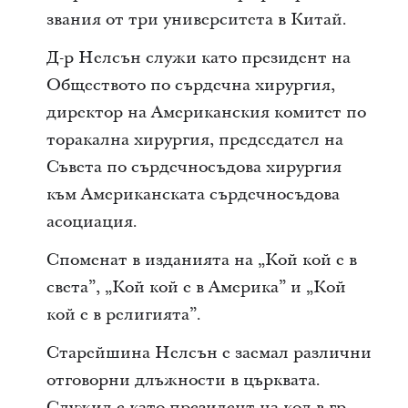
звания от три университета в Китай.
Д-р Нелсън служи като президент на
Обществото по сърдечна хирургия,
директор на Американския комитет по
торакална хирургия, председател на
Съвета по сърдечносъдова хирургия
към Американската сърдечносъдова
асоциация.
Споменат в изданията на „Кой кой е в
света”, „Кой кой е в Америка” и „Кой
кой е в религията”.
Старейшина Нелсън е заемал различни
отговорни длъжности в църквата.
Служил е като президент на кол в гр.