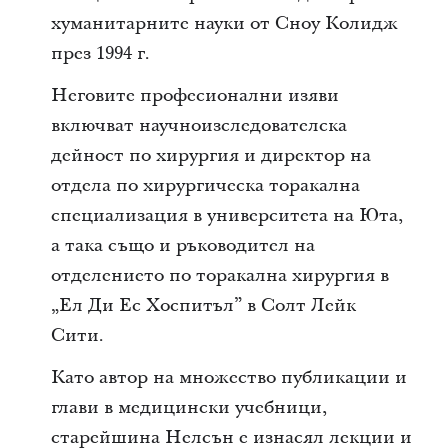
хуманитарните науки от Сноу Колидж
през 1994 г.
Неговите професионални изяви
включват научноизследователска
дейност по хирургия и директор на
отдела по хирургическа торакална
специализация в университета на Юта,
а така също и ръководител на
отделението по торакална хирургия в
„Ел Ди Ес Хоспитъл” в Солт Лейк
Сити.
Като автор на множество публикации и
глави в медицински учебници,
старейшина Нелсън е изнасял лекции и