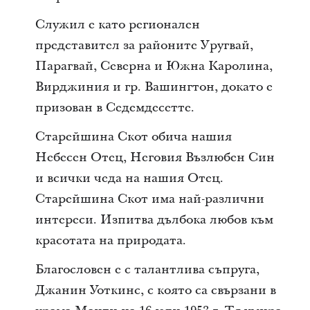
Служил е като регионален
представител за районите Уругвай,
Парагвай, Северна и Южна Каролина,
Вирджиния и гр. Вашингтон, докато е
призован в Седемдесетте.
Старейшина Скот обича нашия
Небесен Отец, Неговия Възлюбен Син
и всички чеда на нашия Отец.
Старейшина Скот има най-различни
интереси. Изпитва дълбока любов към
красотата на природата.
Благословен е с талантлива съпруга,
Джанин Уоткинс, с която са свързани в