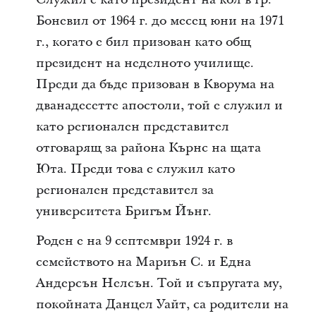
Боневил от 1964 г. до месец юни на 1971
г., когато е бил призован като общ
президент на неделното училище.
Преди да бъде призован в Кворума на
дванадесетте апостоли, той е служил и
като регионален представител
отговарящ за района Кърнс на щата
Юта. Преди това е служил като
регионален представител за
университета Бригъм Йънг.
Роден е на 9 септември 1924 г. в
семейството на Мариън С. и Една
Андерсън Нелсън. Той и съпругата му,
покойната Данцел Уайт, са родители на