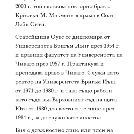
2000 г. той сключва повторно брак с
Кристън М. Макмейн в храма в Солт
Лейк Сити.
Старейшина Оукс се дипломира от
Университета Бригъм Йънг през 1954 г.
и правния факултет на Университета на
Чикаго през 1957 г. Практикува и
преподава право в Чикаго. Служи като
ректор на Университета Бригъм Йънг
от 1971 до 1980 г. и така също работи
като съдя във Върховният съд на щата
Юта от 1980 до своето оттегляне през
1984 г., за да служи като апостол.
Бил е длъжностно лице или член на