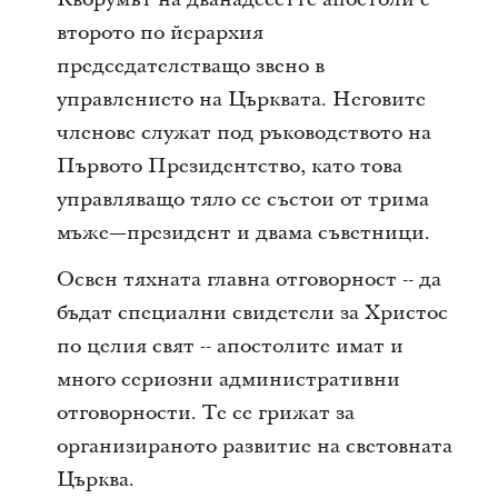
второто по йерархия
председателстващо звено в
управлението на Църквата. Неговите
членове служат под ръководството на
Първото Президентство, като това
управляващо тяло се състои от трима
мъже—президент и двама съветници.
Освен тяхната главна отговорност -- да
бъдат специални свидетели за Христос
по целия свят -- апостолите имат и
много сериозни административни
отговорности. Те се грижат за
организираното развитие на световната
Църква.