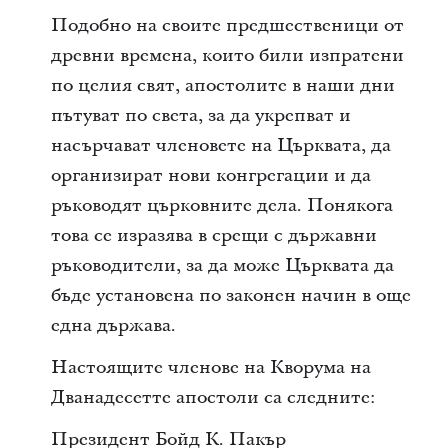
Подобно на своите предшественици от
древни времена, които били изпратени
по целия свят, апостолите в наши дни
пътуват по света, за да укрепват и
насърчават членовете на Църквата, да
организират нови конгрегации и да
ръководят църковните дела. Понякога
това се изразява в срещи с държавни
ръководители, за да може Църквата да
бъде установена по законен начин в още
една държава.
Настоящите членове на Кворума на
Дванадесетте апостоли са следните:
Президент Бойд К. Пакър