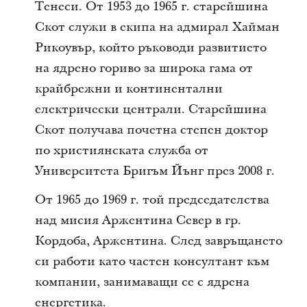
Тенеси. От 1953 до 1965 г. старейшина
Скот служи в екипа на адмирал Хайман
Рикоувър, който ръководи развитието
на ядрено гориво за широка гама от
крайбрежни и континентални
електрически централи. Старейшина
Скот получава почетна степен доктор
по християнската служба от
Университета Бригъм Йънг през 2008 г.
От 1965 до 1969 г. той председателства
над мисия Аржентина Север в гр.
Кордоба, Аржентина. След завръщането
си работи като частен консултант към
компании, занимаващи се с ядрена
енергетика.