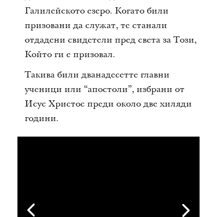
Галилейското езеро. Когато били
призовани да служат, те станали
отдадени свидетели пред света за Този,
Който ги е призовал.
Такива били дванадесетте главни
ученици или “апостоли”, избрани от
Исус Христос преди около две хиляди
години.