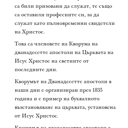
са били призовани да служат, те също
са оставили професиите си, за да
служат като пълновременни свидетели
на Христос.
Това са членовете на Кворума на
дванадесетте апостоли на Църквата на
Исус Христос на светиите от
последните дни.
Кворумът на Дванадесетте апостоли в
наши дни е организиран през 1835
година и е пример на буквалното
възстановяване на църквата, установена
от Исус Христос.
Кворумът на дванадесетте апостоли е