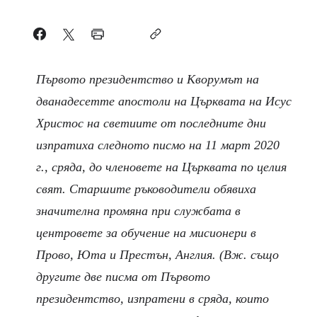
Първото президентство и Кворумът на
дванадесетте апостоли на Църквата на Исус
Христос на светиите от последните дни
изпратиха следното писмо на 11 март 2020
г., сряда, до членовете на Църквата по целия
свят. Старшите ръководители обявиха
значителна промяна при службата в
центровете за обучение на мисионери в
Прово, Юта и Престън, Англия. (Вж. също
другите две писма от Първото
президентство, изпратени в сряда, които