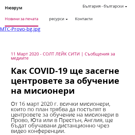
България
-
български
Нюзрум
Новини за печата
ресурси
Контакти
MTC-Provo-bg.jpg
11 Март 2020
-
СОЛТ ЛЕЙК СИТИ
Съобщения за
медиите
Как COVID-19 ще засегне
центровете за обучение
на мисионери
От 16 март 2020 г. всички мисионери,
които по план трябва да постъпят в
центровете за обучение на мисионери в
Прово, Юта или в Престън, Англия, ще
бъдат обучавани дистанционно чрез
видео конференции.