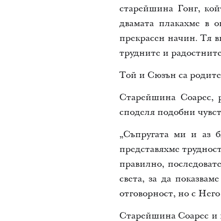
старейшина Гонг, кой
двамата плакахме в 
прекрасен начин. Тя в
трудните и радостнит
Той и Сюзън са родите
Старейшина Соарес, 
споделя подобни чувст
„Съпругата ми и аз б
представяхме трудност
правилно, последовате
света, за да показвам
отговорност, но с Него
Старейшина Соарес и н