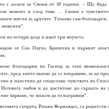
то е женен за Сюзън от 38 години. – Ще бъда 
онзи момент и след това. … Сюзън е чувствите
инаги мисли за другите. Толкова съм благодарен,
е моменти“.
ли на четири деца и имат три внучета.
родом от Сао Пауло, Бразилия и първият апос
ва.
яхме благодарни на Господ за тази възможнос
ите, пред които щяхме да се изправяме, за да пр
лно и наистина да споделяме чувствата на Спас
е Неговата любов и да достигаме до сърцата на 
 ние вярваме, че можем да го направим“.
еговата съпруга, Розана Фернандес, са родители 