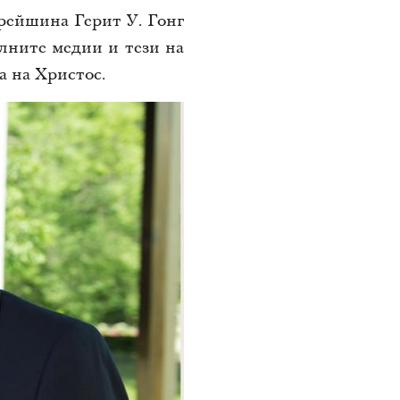
арейшина Герит У. Гонг
алните медии и тези на
а на Христос.