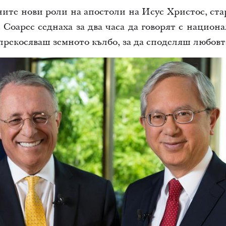
ните нови роли на апостоли на Исус Христос, ст
оарес седнаха за два часа да говорят с национ
 прекосяваш земното кълбо, за да споделяш любовт