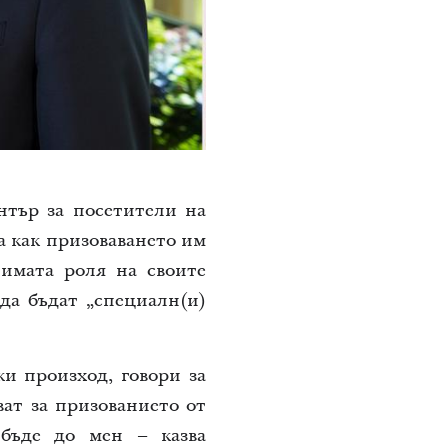
нтър за посетители на
а как призоваването им
нимата роля на своите
да бъдат „специалн(и)
и произход, говори за
ват за призованието от
бъде до мен – казва