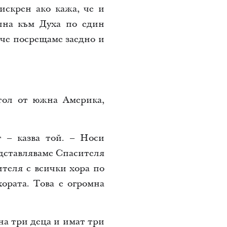
искрен ако кажа, че и
лна към Духа по един
 че посрещаме заедно и
тол от южна Америка,
т – казва той. – Носи
едставляваме Спасителя
ителя с всички хора по
хората. Това е огромна
на три деца и имат три