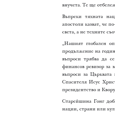
внучета. Те ще отбележ
Въпреки тяхната нац
апостоли казват, че п
света, а не техните съ
„Нашият глобален оп
продължение на годин
въпроси трябва да с
финансов ревизор за 
въпроси за Църквата 
Спасителя Исус Христ
президентство и Квору
Старейшина Гонг доба
нации, страни или кул