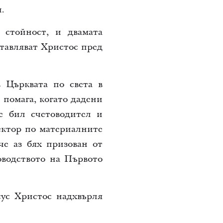
.
 стойност, и двамата
ставляват Христос пред
 Църквата по света в
помага, когато дадени
е бил счетоводител и
ектор по материалните
че аз бях призован от
оводството на Първото
сус Христос надхвърля