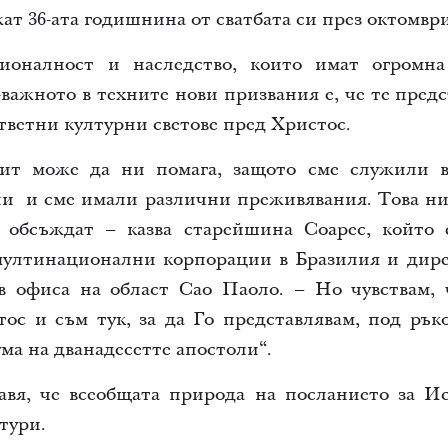
ат 36-ата годишнина от сватбата си през октомври
ионалност и наследство, които имат огромна
о-важното в техните нови призвания е, че те пред
ответни културни светове пред Христос.
ит може да ни помага, защото сме служили в
и и сме имали различни преживявания. Това ни 
е обсъждат – казва старейшина Соарес, който 
мултинационални корпорации в Бразилия и дир
в офиса на област Сао Паоло. – Но чувствам, 
ос и съм тук, за да Го представлявам, под рък
ма на дванадесетте апостоли“.
вя, че всеобщата природа на посланието за И
тури.