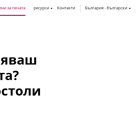
ни за печата
ресурси
Контакти
България
-
български
ляваш
та?
остоли