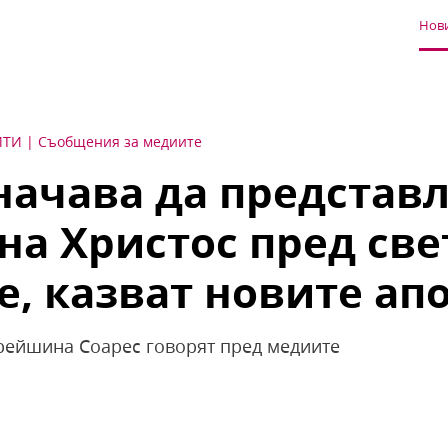
Нови
ИТИ
Съобщения за медиите
начава да представ
на Христос пред све
, казват новите ап
рейшина Соарес говорят пред медиите