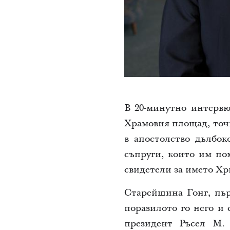
В 20-минутно интервю
Храмовия площад, точн
в апостолство дълбок
съпруги, които им по
свидетели за името Хрис
Старейшина Гонг, пър
поразилото го него и 
президент Ръсел М.