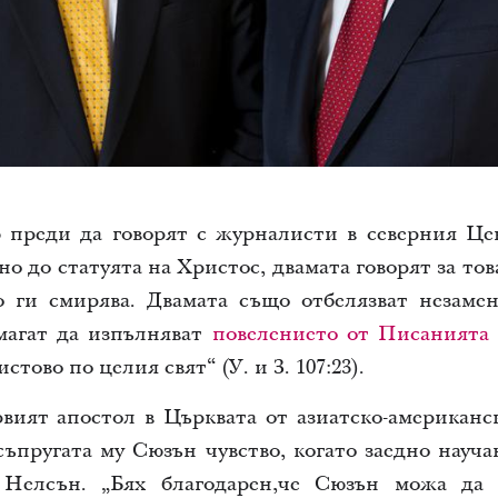
 преди да говорят с журналисти в северния Це
о до статуята на Христос, двамата говорят за тов
о ги смирява. Двамата също отбелязват незаме
магат да изпълняват
повелението от Писанията
тово по целия свят“ (У. и З. 107:23).
вият апостол в Църквата от азиатско-американск
съпругата му Сюзън чувство, когато заедно науча
 Нелсън. „Бях благодарен,че Сюзън можа да 