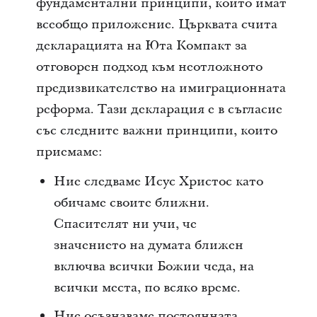
фундаментални принципи, които имат
всеобщо приложение. Църквата счита
декларацията на Юта Компакт за
отговорен подход към неотложното
предизвикателство на имиграционната
реформа. Тази декларация е в съгласие
със следните важни принципи, които
приемаме:
Ние следваме Исус Христос като
обичаме своите ближни.
Спасителят ни учи, че
значението на думата ближен
включва всички Божии чеда, на
всички места, по всяко време.
Ние осъзнаваме постоянната