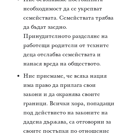
необходимост да се укрепват
семействата. Семействата трябва
да бъдат заедно.
Принудителното разделяне на
работещи родители от техните
деца отслабва семействата и
нанася вреда на обществото.
Ние приемаме, че всяка нация
има право да прилага свои
закони и да охранява своите
граници. Всички хора, попадащи
под действието на законите на
дадена държава, са отговорни за
своите постъпки по отношение