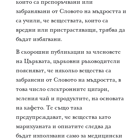
които са препоръчвани или
забранявани от Словото на мъдростта и
са учили, че веществата, които са
вредни или пристрастяващи, трябва да
бъдат избягвани.
В скорошни публикации за членовете
на Църквата, църковни ръководители
поясняват, че няколко вещества са
забранени от Словото на мъдростта, в
това число електронните цигари,
зеления чай и продуктите, на основата
на кафето. Те също така
предупреждават, че вещества като
марихуаната и опиатите следва да
бъдат използвани само за медицински