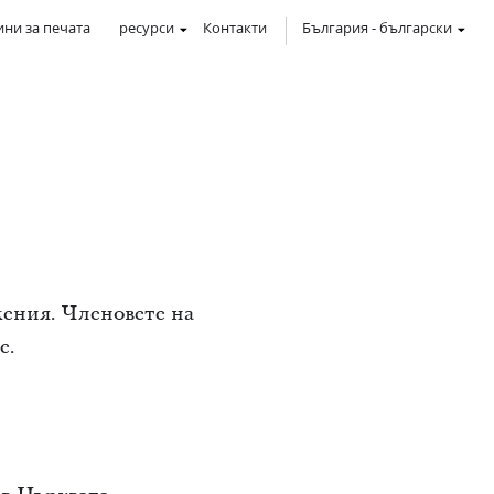
ни за печата
ресурси
Контакти
България
-
български
жения. Членовете на
е.