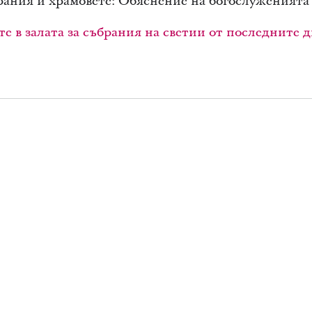
рания и храмовете: Обяснение на богослуженията
те в залата за събрания на светии от последните 