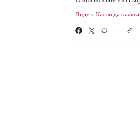
Относно залите за съб
Видео: Какво да очаква