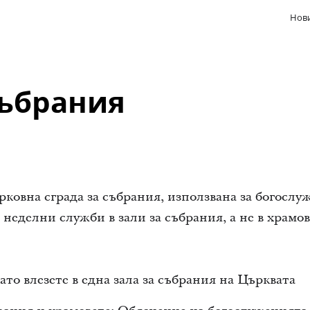
Нови
събрания
рковна сграда за събрания, използвана за богослу
 неделни служби в зали за събрания, а не в храмов
ато влезете в една зала за събрания на Църквата