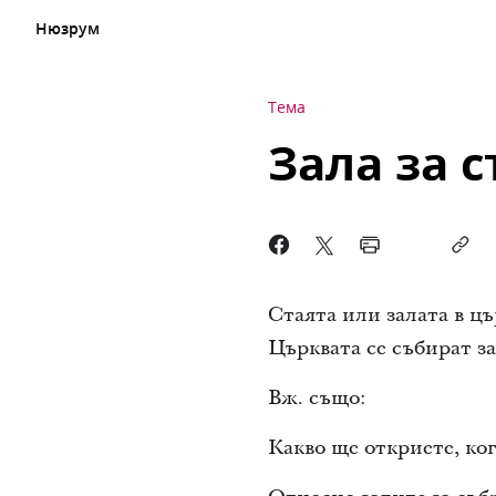
Нюзрум
Тема
Зала за 
Стаята или залата в цъ
Църквата се събират за
Вж. също:
Какво ще откриете, ког