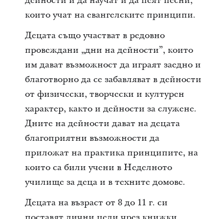
дейности и да научат и да пеят песни,
които учат на евангелските принципи.
Децата също участват в редовно
провеждани „дни на дейности”, които
им дават възможност да играят заедно и
благотворно да се забавляват в дейности
от физически, творчески и културен
характер, както и дейности за служене.
Дните на дейности дават на децата
благоприятни възможности да
приложат на практика принципите, на
които са били учени в Неделното
училище за деца и в техните домове.
Децата на възраст от 8 до 11 г. си
поставят лични цели чрез книжки,