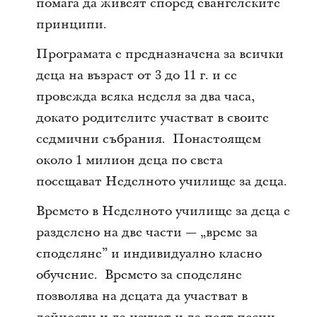
помага да живеят според евангелските
принципи.
Програмата е предназначена за всички
деца на възраст от 3 до 11 г. и се
провежда всяка неделя за два часа,
докато родителите участват в своите
седмични събрания. Понастоящем
около 1 милион деца по света
посещават Неделното училище за деца.
Времето в Неделното училище за деца е
разделено на две части — „време за
споделяне” и индивидуално класно
обучение. Времето за споделяне
позволява на децата да участват в