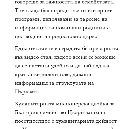
говореше за важността на семействата.
Там също бяха представени интернет
програми, използвани за търсене на
информация за починали роднини с
цел водене на родословно дърво.
Една от стаите в сградата бе превърната
във видео стая, където всеки се можеше
да се настани удобно и да наблюдава
кратки видеоклипове, даващи
информация за структурата на
Църквата.
Хуманитарната мисионерска двойка за
България семейство Цьорн запозна
посетителите с хуманитарната дейност