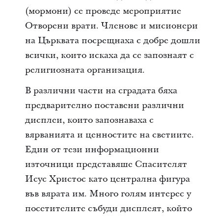
(мормони) се проведе мероприятие
Отворени врати. Членове и мисионери
на Църквата посрещнаха с добре дошли
всички, които искаха да се запознаят с
религиозната организация.
В различни части на сградата бяха
предварително поставени различни
дисплеи, които запознаваха с
вярванията и ценностите на светиите.
Един от тези информационни
източници представяше Спасителят
Исус Христос като централна фигура
във вярата им. Много голям интерес у
посетителите събуди дисплеят, който