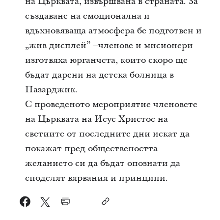
на Църквата, извършвана в страната. За
създаване на емоционална и
вдъхновяваща атмосфера бе подготвен и
„жив дисплей” –членове и мисионери
изготвяха юрганчета, които скоро ще
бъдат дарени на детска болница в
Пазарджик.
С проведеното мероприятие членовете
на Църквата на Исус Христос на
светиите от последните дни искат да
покажат пред обществеността
желанието си да бъдат опознати да
споделят вярвания и принципи.