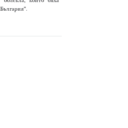
 облекла, които бяха
 България“
.