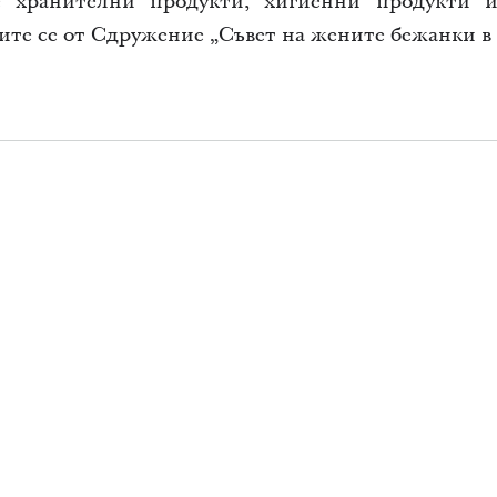
 хранителни продукти, хигиенни продукти и
ите се от
Сдружение „Съвет на жените бежанки в