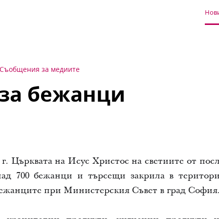
Нови
Съобщения за медиите
за бежанци
 г.
Църквата на Исус Христос на светиите от пос
ад 700
бежанци и търсещи закрила в територи
бежанците при М
инистерския
С
ъвет
в град София