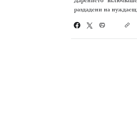
Дарението
включваше
раздадени на нуждаещ