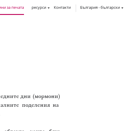
ни за печата
ресурси
Контакти
България
-
български
ледните дни (мормони)
алните поделения на
.