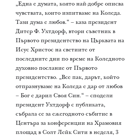
„Една е думата, която най-добре описва
чувствата, които изпитваме на Коледа.
Тази дума е любов.“ – каза
президент
Дитер Ф. Ухтдорф
, втори съветник в
Първото президентство
на Църквата на
Исус Христос на светиите от
последните дни по време на Коледното
духовно послание от Първото
президентство. „Все пак, дарът, който
отпразнуваме на Коледа е дар от любов
– Бог е дарил Своя Син.“ – сподели
президент Ухтдорф с публиката,
събрала се за ежегодното събитие в
Центъра за конференции на Храмовия
площад в Солт Лейк Сити в неделя, 3