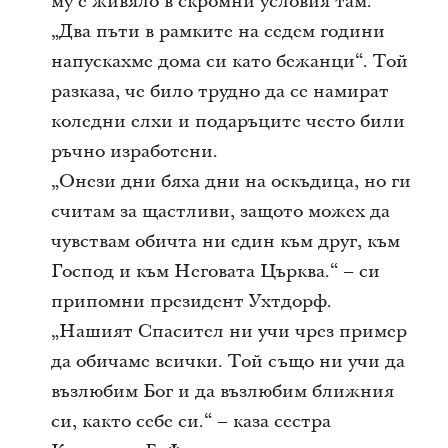
му е живяло в скромни условия там.
„Два пъти в рамките на седем години
напускахме дома си като бежанци“. Той
разказа, че било трудно да се намират
коледни елхи и подаръците често били
ръчно изработени.
„Онези дни бяха дни на оскъдица, но ги
считам за щастливи, защото можех да
чувствам обичта ни един към друг, към
Господ и към Неговата Църква.“ – си
припомни президент Ухтдорф.
„Нашият Спасител ни учи чрез пример
да обичаме всички. Той също ни учи да
възлюбим Бог и да възлюбим ближния
си, както себе си.“ – каза сестра