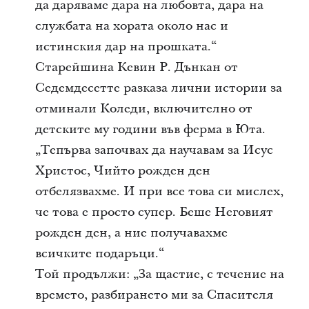
да даряваме дара на любовта, дара на
службата на хората около нас и
истинския дар на прошката.“
Старейшина Кевин Р. Дънкан от
Седемдесетте разказа лични истории за
отминали Коледи, включително от
детските му години във ферма в Юта.
„Тепърва започвах да научавам за Исус
Христос, Чийто рожден ден
отбелязвахме. И при все това си мислех,
че това е просто супер. Беше Неговият
рожден ден, а ние получавахме
всичките подаръци.“
Той продължи: „За щастие, с течение на
времето, разбирането ми за Спасителя