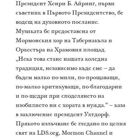
Президент Хенри Б. Айринг, първи
съветник в Първото Президентство, бе
водещ на духовното послание.
Музиката бе предоставена от
Мормонския хор на Табернакъла и
Оркестъра на Храмовия площад.
„Нека това стане нашата коледна
традиция, независимо къде сме – да
бъдем малко по-мили, по-прощаващи,
по-малко критикуващи, по-благодарни
и по-щедри при споделянето на
изобилието ни с хората в нужда.“ – каза
в заключение президент Ухтдорф.
Прякото излъчване бе гледано по целия
свят на
LDS.org
, Mormon Channel и