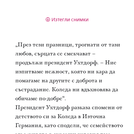
Изтегли снимки
„През тези празници, трогнати от тази
любов, сърцата се смекчават –
продължи президент Ухтдорф. – Ние
изпитваме нежност, която ни кара да
помагаме на другите с доброта и
състрадание. Коледа ни вдъхновява да
обичаме по-добре“.
Президент Ухтдорф разказа спомени от
детството си за Коледа в Източна
Германия, като сподели, че семейството