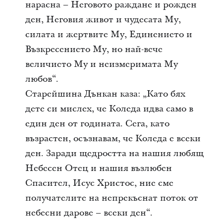
нарасна – Неговото раждане и рожден
ден, Неговия живот и чудесата Му,
силата и жертвите Му, Единението и
Възкресението Му, но най-вече
величието Му и неизмеримата Му
любов“.
Старейшина Дънкан каза: „Като бях
дете си мислех, че Коледа идва само в
един ден от годината. Сега, като
възрастен, осъзнавам, че Коледа е всеки
ден. Заради щедростта на нашия любящ
Небесен Отец и нашия възлюбен
Спасител, Исус Христос, ние сме
получателите на непрекъснат поток от
небесни дарове – всеки ден“.