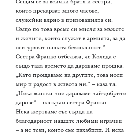
Сещам се за всички братя и сестри,
които прекарват много часове,
служейки вярно в призованията си.
Също по това време си мисля за мъжете
и жените, които служат в армията, за да
осигуряват нашата безопасност.“
Сестра Франко отбеляза, че Коледа е
също така времето да даряваме прошка.
„Като прощаваме на другите, това носи
мир и радост в живота ни.“ – каза тя.
„Нека всички ние даряваме най-добрите
дарове“ – насърчи сестра Франко –
Нека жертваме със сърца на
благодарност нашите любими играчки
– а не тези, които сме изхабили. И нека