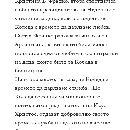
Кристина Б. Франко, втора съветничка
в
общото президентство на Неделното
училище за деца, която сподели, че
Коледа е времето да даряваме любов.
Сестра Франко разказа за живота си в
Аржентина, когато като била малка,
подарила една от любимите си играчки
на деца, които били за Коледа в
болницата.
На второ място, тя каза, че Коледа е
времето да даряваме служба. „По
Коледа се сещам за мисионерите, …
които, като представители на Исус
Христос, отдават доброволно своето
време в служба на цялото човечество.