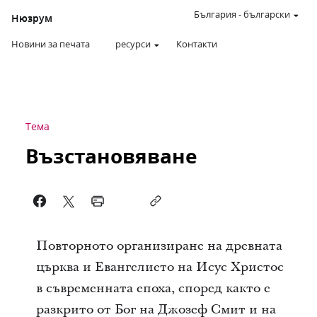
България
-
български
Нюзрум
Новини за печата
ресурси
Контакти
Тема
Възстановяване
Повторното организиране на древната
църква и Евангелието на Исус Христос
в съвременната епоха, според както е
разкрито от Бог на Джозеф Смит и на