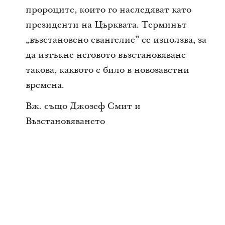
пророците, които го наследяват като
президенти на Църквата. Терминът
„възстановено евангелие” се използва, за
да изтъкне неговото възстановяване
такова, каквото е било в новозаветни
времена.
Вж. също Джозеф Смит и
Възстановяването