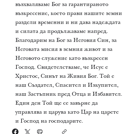
възхваляваме Бог за гарантираното
възкресение, което прави нашите земни
раздели временни и ни дава надеждата
и силата да продължаваме напред.
Благодарим на Бог за Неговия Син, за
Неговата мисия в земния живот и за
Неговото служение като възкресен
Господ. Свидетелстваме, че Исус е
Христос, Синът на Живия Бог.
Той е
наш Създател, Спасител и Изкупител,
наш Застъпник пред Отца и Избавител.
Един ден Той ще се завърне да
управлява и царува като Цар на царете
и Господ на господарите.