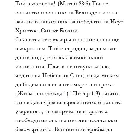
Той възкръсна!
(Матей 28:6) Това е
славното послание на Великден и така
важното напомняне за победата на Исус
Христос, Синът Божий.
Спасителят е възкръснал, ние също ще
възкръснем.
Той е страдал, за да може
да ни подкрепя във всички наши
изпитания. Платил е откупа за нас,
чедата на Небесния Отец, за да можем
да бъдем спасени от смъртта и греха.
„
Живата надежда“ (1 Петър 1:3), която
ни се дава чрез възкресението, е нашата
увереност, че смъртта не е краят, а
необходима стъпка от тленността към
безсмъртието. Всички ние трябва да