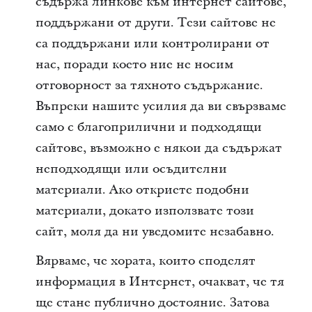
съдържа линкове към интернет сайтове,
поддържани от други. Тези сайтове не
са поддържани или контролирани от
нас, поради което ние не носим
отговорност за тяхното съдържание.
Въпреки нашите усилия да ви свързваме
само с благоприлични и подходящи
сайтове, възможно е някои да съдържат
неподходящи или осъдителни
материали. Ако откриете подобни
материали, докато използвате този
сайт, моля да ни уведомите незабавно.
Вярваме, че хората, които споделят
информация в Интернет, очакват, че тя
ще стане публично достояние. Затова