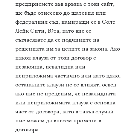
предприемете във връзка с този сайт,
ще бъде отнесено до щатския или
федералния съд, намиращи се в Солт
Лейк Сити, Юта, като вие се
съгласявате да се подчините на
решенията им за целите на закона. Ако
някоя клауза от този договор е
незаконна, невалидна или
неприложима частично или като цяло,
останалите клаузи не се влияят, освен
ако ние не преценим, че невалидната
или неприложимата клауза е основна
част от договора, като в такъв случай
ние можем да внесем промени в
договора.