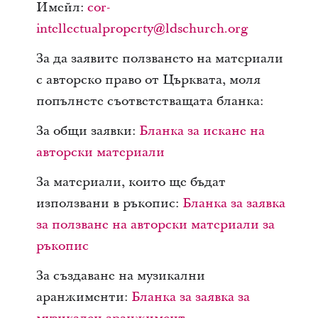
Имейл:
cor-
intellectualproperty@ldschurch.org
За да заявите ползването на материали
с авторско право от Църквата, моля
попълнете съответстващата бланка:
За общи заявки:
Бланка за искане на
авторски материали
За материали, които ще бъдат
използвани в ръкопис:
Бланка за заявка
за ползване на авторски материали за
ръкопис
За създаване на музикални
аранжименти:
Бланка за заявка за