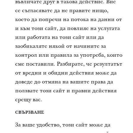
въвличате друг в такова действие. Вие
се съгласявате да не правите нищо,
което да попречи на потока на данни от
и към този сайт, да повлияе на услугата
или работата на този сайт или да
заобикаляте някой от начините за
контрол или правила за употреба, които
сме поставили. Разбирате, че резултатът
от вредни и обидни действия може да
доведе до отмяна на вашите права да
ползвате този сайт и правни действия
срещу вас.
СВЪРЗВАНЕ
За ваше удобство, този сайт може да