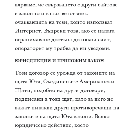
вярваме, че свързването с други сайтове
е законно и в съответствие с
очакванията на тези, които използват
Интернет. Въпреки това, ако се налага
ограничаване достъпа до някой сайт,
операторът му трябва да ни уведоми.
ЮРИСДИКЦИЯ И ПРИЛОЖИМ ЗАКОН
Този договор се урежда от законите на
щата Юта, Съединените Американски
Щати, подобно на други договори,
подписани в този щат, като за него не
важат никакви други противоречащи на
законите на щата Юта закони. Всяко
юридическо действие, което