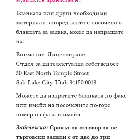
музикален аранжимент
Бланката или други необходими
материали, според както е посочено в
бланката за заявка, може да изпращате
на:
Внимание: Лицензиране
Отдел за интелектуална собственост
50 East North Temple Street
Salt Lake City, Utah 84150-0018
Можете да изпратите бланката по факс
или имейл на посочените по-горе
номер на факс и имейл.
Забележка:
Срокът за отговор за не
търговски заявки е от две до три