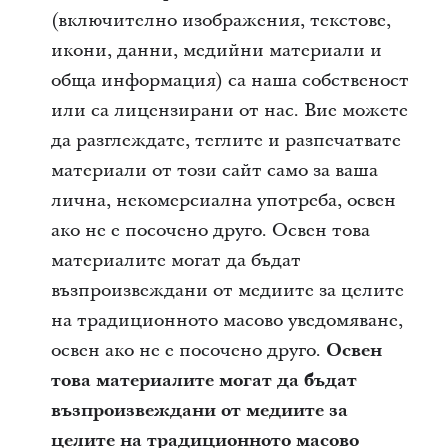
(включително изображения, текстове,
икони, данни, медийни материали и
обща информация) са наша собственост
или са лицензирани от нас. Вие можете
да разглеждате, теглите и разпечатвате
материали от този сайт само за ваша
лична, некомерсиална употреба, освен
ако не е посочено друго. Освен това
материалите могат да бъдат
възпроизвеждани от медиите за целите
на традиционното масово уведомяване,
освен ако не е посочено друго.
Освен
това материалите могат да бъдат
възпроизвеждани от медиите за
целите на традиционното масово