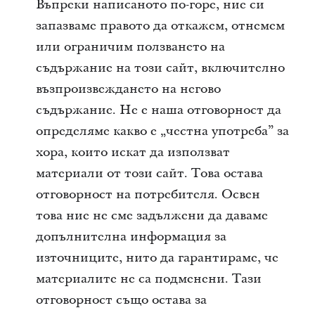
Въпреки написаното по-горе, ние си
запазваме правото да откажем, отнемем
или ограничим ползването на
съдържание на този сайт, включително
възпроизвеждането на негово
съдържание. Не е наша отговорност да
определяме какво е „честна употреба” за
хора, които искат да използват
материали от този сайт. Това остава
отговорност на потребителя. Освен
това ние не сме задължени да даваме
допълнителна информация за
източниците, нито да гарантираме, че
материалите не са подменени. Тази
отговорност също остава за